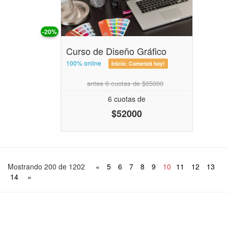
-20%
Curso de Diseño Gráfico
100% online
Inicio:
Comenzá hoy!
antes 6 cuotas de $65000
6 cuotas de
$52000
Mostrando 200 de 1202
«
5
6
7
8
9
10
11
12
13
14
»