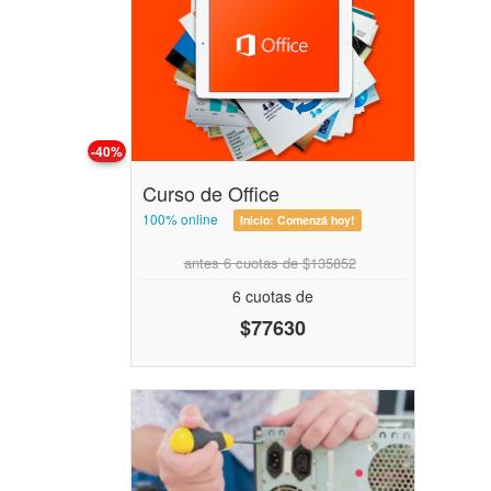
-40%
Curso de Office
100% online
Inicio:
Comenzá hoy!
antes 6 cuotas de $135852
6 cuotas de
$77630