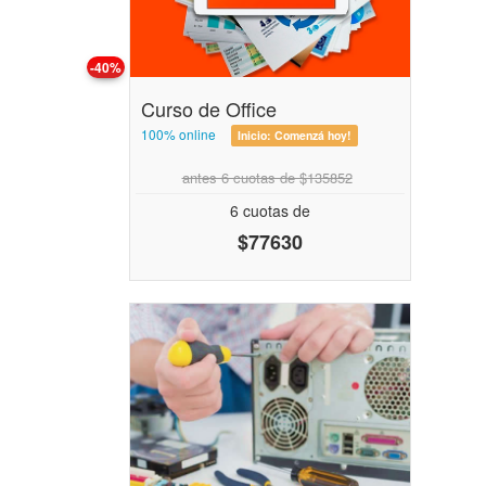
-40%
Curso de Office
100% online
Inicio:
Comenzá hoy!
antes 6 cuotas de $135852
6 cuotas de
$77630