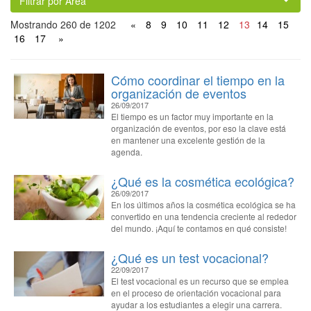
Filtrar por Área
Mostrando 260 de 1202
«
8
9
10
11
12
13
14
15
16
17
»
Cómo coordinar el tiempo en la
organización de eventos
26/09/2017
El tiempo es un factor muy importante en la
organización de eventos, por eso la clave está
en mantener una excelente gestión de la
agenda.
¿Qué es la cosmética ecológica?
26/09/2017
En los últimos años la cosmética ecológica se ha
convertido en una tendencia creciente al rededor
del mundo. ¡Aquí te contamos en qué consiste!
¿Qué es un test vocacional?
22/09/2017
El test vocacional es un recurso que se emplea
en el proceso de orientación vocacional para
ayudar a los estudiantes a elegir una carrera.