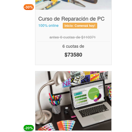
-30%
Curso de Reparación de PC
100% online
Inicio:
Comenzá hoy!
antes 6 cuotas de $110371
6 cuotas de
$73580
-20%