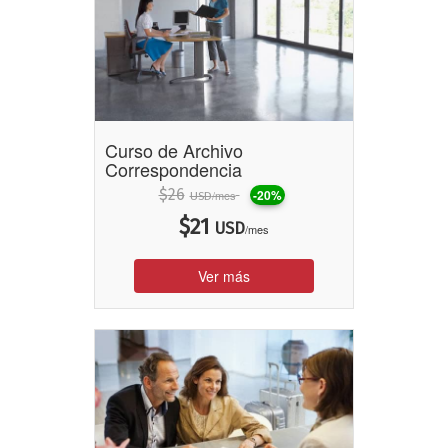
Curso de Archivo
Correspondencia
$
26
-20%
/mes
USD
$
21
USD
/mes
Ver más