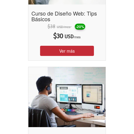
Curso de Diseño Web: Tips
Básicos
$
38
-20%
/mes
USD
$
30
USD
/mes
Ver más