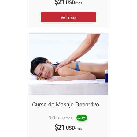
$
21
USD
/mes
Ver más
Curso de Masaje Deportivo
$
26
-20%
/mes
USD
$
21
USD
/mes