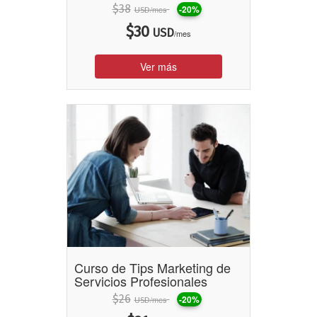
$
38
-20%
/mes
USD
$
30
USD
/mes
Ver más
Curso de Tips Marketing de
Servicios Profesionales
$
26
-20%
/mes
USD