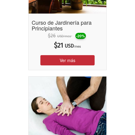
Curso de Jardinería para
Principiantes
$
26
-20%
/mes
USD
$
21
USD
/mes
Ver más