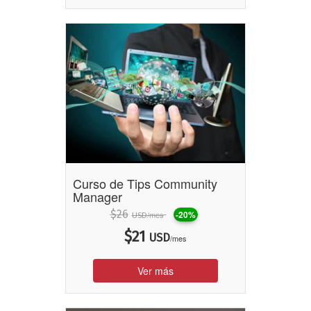
Curso de Tips Community
Manager
$
26
-20%
/mes
USD
$
21
USD
/mes
Ver más