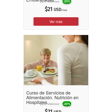
$
26
-20%
/mes
USD
$
21
USD
/mes
Ver más
Curso de Servicios de
Alimentación. Nutrición en
Hospitales
$
26
-20%
/mes
USD
$
21