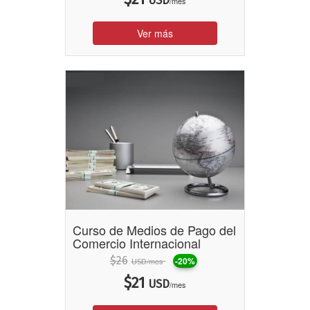
USD
/mes
Ver más
Curso de Medios de Pago del
Comercio Internacional
$
26
-20%
/mes
USD
$
21
USD
/mes