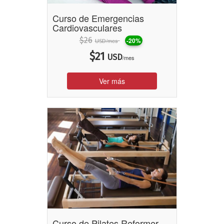
Curso de Emergencias
Cardiovasculares
$
26
-20%
/mes
USD
$
21
USD
/mes
Ver más
Curso de Pilates Reformer