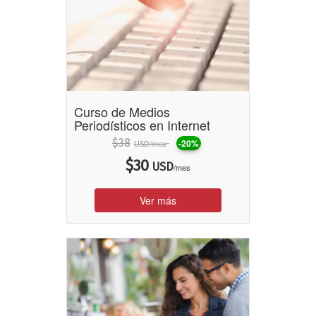
Curso de Medios
Periodísticos en Internet
$
38
-20%
/mes
USD
$
30
USD
/mes
Ver más