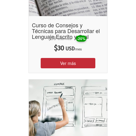
Curso de Consejos y
Técnicas para Desarrollar el
Lenguaje Escrito y Oral
$
38
-20%
/mes
USD
$
30
USD
/mes
Ver más