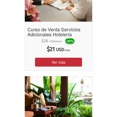
Curso de Venta Servicios
Adicionales Hotelería
$
26
-20%
/mes
USD
$
21
USD
/mes
Ver más