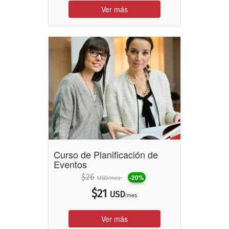
Ver más
Curso de Planificación de
Eventos
$
26
-20%
/mes
USD
$
21
USD
/mes
Ver más