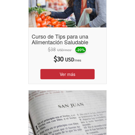
Curso de Tips para una
Alimentación Saludable
$
38
-20%
/mes
USD
$
30
USD
/mes
Ver más