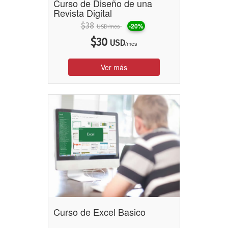
Curso de Diseño de una
Revista Digital
$
38
-20%
/mes
USD
$
30
USD
/mes
Ver más
Curso de Excel Basico