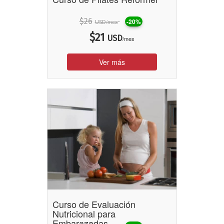
$
26
-20%
/mes
USD
$
21
USD
/mes
Ver más
Curso de Evaluación
Nutricional para
Embarazadas