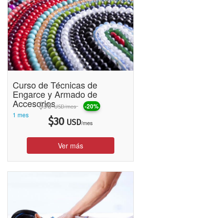
Curso de Técnicas de
Engarce y Armado de
Accesorios
$
38
-20%
/mes
USD
1 mes
$
30
USD
/mes
Ver más