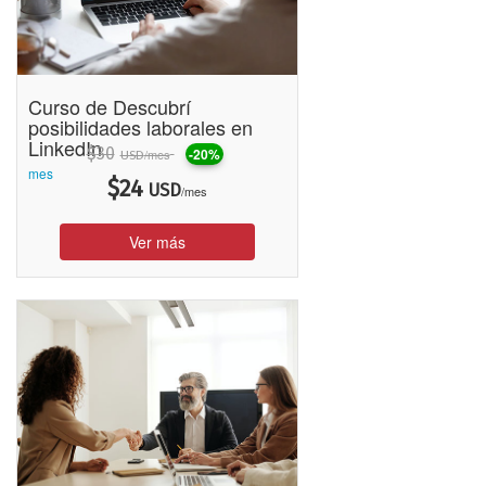
Curso de Descubrí
posibilidades laborales en
LinkedIn
$
30
-20%
/mes
USD
mes
$
24
USD
/mes
Ver más