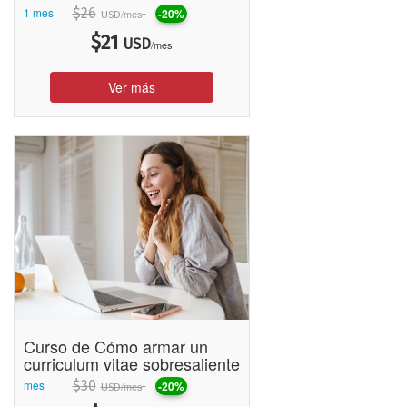
1 mes
$
26
-20%
/mes
USD
$
21
USD
/mes
Ver más
Curso de Cómo armar un
curriculum vitae sobresaliente
mes
$
30
-20%
/mes
USD