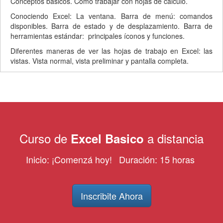
Conceptos básicos. Cómo trabajar con hojas de cálculo.
Conociendo Excel: La ventana. Barra de menú: comandos
disponibles. Barra de estado y de desplazamiento. Barra de
herramientas estándar: principales íconos y funciones.
Diferentes maneras de ver las hojas de trabajo en Excel: las
vistas. Vista normal, vista preliminar y pantalla completa.
Menú inicio de Excel: principales elementos y funciones: crear,
dar formato al texto, alinear texto, etc.
Menú Archivo: principales comandos que se utilizan para
manipular los archivos de Excel: nuevo, abrir, guardar,
configurar página, etc.
Curso de
a distancia
Excel Basico
Trabajando con datos: texto, número, fechas, etc. Diseño de
bases de datos en Excel. Acerca de las tablas, columnas y filas.
Inicio: ¡Comenzá hoy!
Duración: 15 horas
¿Qué son las fórmulas de Excel? Principales fórmulas de Excel.
Elementos que componen una fórmula de Excel.
Funciones de Excel: cuáles son y cómo se utilizan. Funciones
Inscribite Ahora
de excel por categoría.