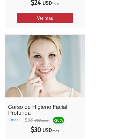
$
24
USD
/mes
Ver más
Curso de Higiene Facial
Profunda
1 mes
$
38
-20%
/mes
USD
$
30
USD
/mes