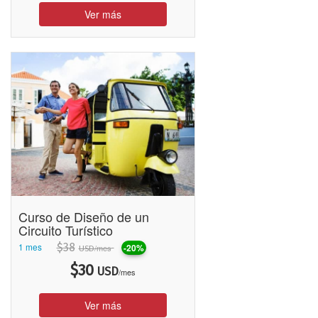
Ver más
Curso de Diseño de un
Circuito Turístico
1 mes
$
38
-20%
/mes
USD
$
30
USD
/mes
Ver más