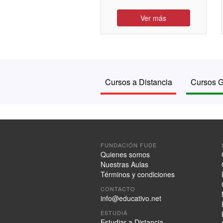
Ver más
Cursos a Distancia
Cursos G
FUNDACIÓN FUDE
Quienes somos
Nuestras Aulas
Términos y condiciones
CONTACTO
info@educativo.net
ESTUDIÁ
Estudiar a Distancia