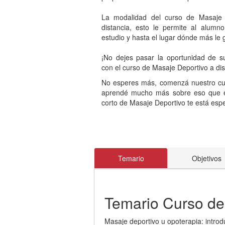
La modalidad del curso de Masaje
distancia, esto le permite al alumn
estudio y hasta el lugar dónde más le g
¡No dejes pasar la oportunidad de s
con el curso de Masaje Deportivo a dis
No esperes más, comenzá nuestro cur
aprendé mucho más sobre eso que en
corto de Masaje Deportivo te está espe
Temario
Objetivos
Temario Curso de
Masaje deportivo u opoterapia: intro