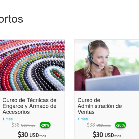
ortos
Curso de Técnicas de
Curso de
Engarce y Armado de
Administración de
Accesorios
Ventas
1 mes
1 mes
$
38
$
38
-20%
-20%
/mes
/mes
USD
USD
$
30
$
30
USD
USD
/mes
/mes