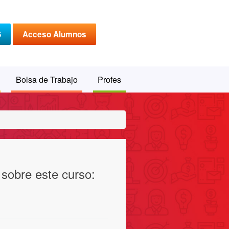
S
Acceso Alumnos
Bolsa de Trabajo
Profes
 sobre este curso: