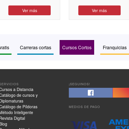
Ver más
Ver más
ratis
Carreras cortas
Cursos Cortos
Franquicias
SERVICIOS
¡SEGUINOS!
Cursos a Distancia
Catálogo de cursos y
Diplomaturas
Catálogo de Píldoras
MEDIOS DE PAGO
Método Inteligente
Revista Digital
Blog