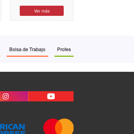
Ver más
Bolsa de Trabajo
Profes