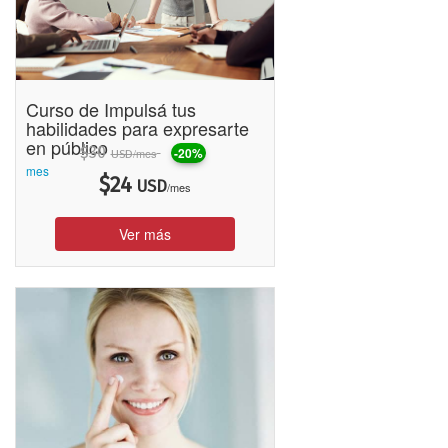
Curso de Impulsá tus
habilidades para expresarte
en público
$
30
-20%
/mes
USD
mes
$
24
USD
/mes
Ver más