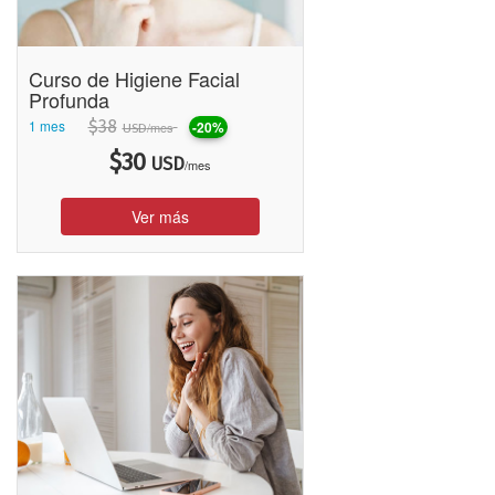
Curso de Higiene Facial
Profunda
1 mes
$
38
-20%
/mes
USD
$
30
USD
/mes
Ver más