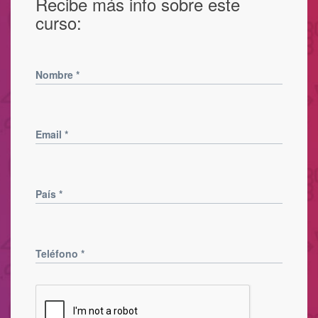
Recibe más info sobre este
curso:
Nombre
*
Email
*
País
*
Teléfono
*