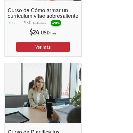
Curso de Cómo armar un
curriculum vitae sobresaliente
mes
$
30
-20%
/mes
USD
$
24
USD
/mes
Ver más
Curso de Planifica tus