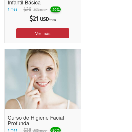
Infantil Básica
1 mes
$
26
-20%
/mes
USD
$
21
USD
/mes
Ver más
Curso de Higiene Facial
Profunda
1 mes
$
38
-20%
/mes
USD