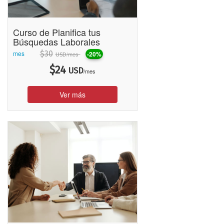
Curso de Planifica tus
Búsquedas Laborales
mes
$
30
-20%
/mes
USD
$
24
USD
/mes
Ver más