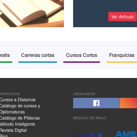
Ver Artículo
ratis
Carreras cortas
Cursos Cortos
Franquicias
SERVICIOS
¡SEGUINOS!
Cursos a Distancia
Catálogo de cursos y
Diplomaturas
Catálogo de Píldoras
MEDIOS DE PAGO
Método Inteligente
Revista Digital
Blog