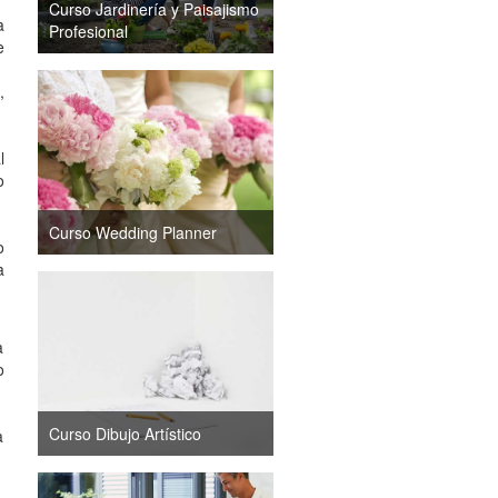
Curso Jardinería y Paisajismo
a
Profesional
e
,
l
o
Curso Wedding Planner
o
a
a
o
Curso Dibujo Artístico
a