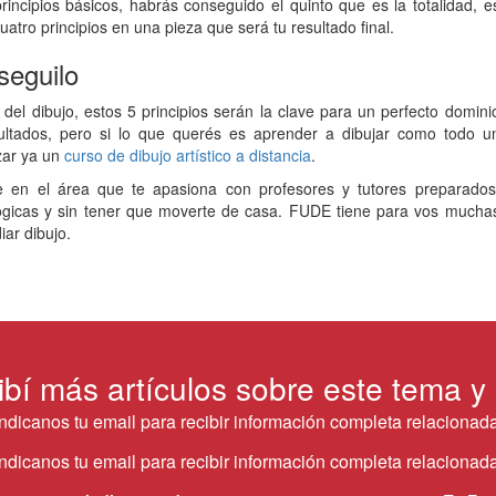
ncipios básicos, habrás conseguido el quinto que es la totalidad, e
 cuatro principios en una pieza que será tu resultado final.
seguilo
del dibujo, estos 5 principios serán la clave para un perfecto domini
sultados, pero si lo que querés es aprender a dibujar como todo u
zar ya un
curso de dibujo artístico a distancia
.
e en el área que te apasiona con profesores y tutores preparados
ógicas y sin tener que moverte de casa. FUDE tiene para vos mucha
ar dibujo.
ibí más artículos sobre este tema y
Indicanos tu email para recibir información completa relacionada
Indicanos tu email para recibir información completa relacionada