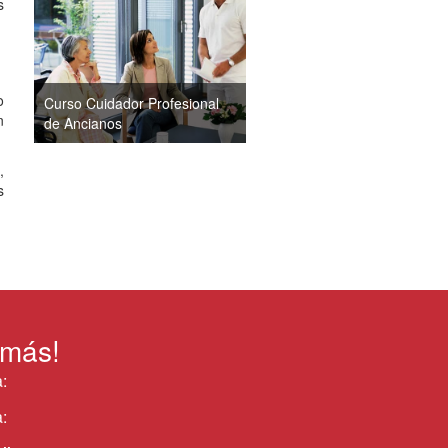
s
o
Curso Cuidador Profesional
n
de Ancianos
,
s
 más!
:
: