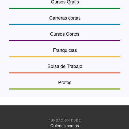
Cursos Gratis
4 países Argentina, Chile, México y Perú.
• Certificado digital con criptografía de 256 bits en las
transacciones de pago.
Carreras cortas
Cursos Cortos
Franquicias
Bolsa de Trabajo
Profes
FUNDACIÓN FUDE
Quienes somos