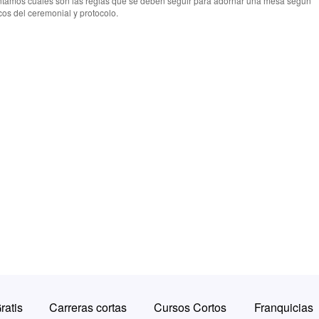
ontamos cuáles son las reglas que se deben seguir para adornar una mesa según
icos del ceremonial y protocolo.
ratis
Carreras cortas
Cursos Cortos
Franquicias