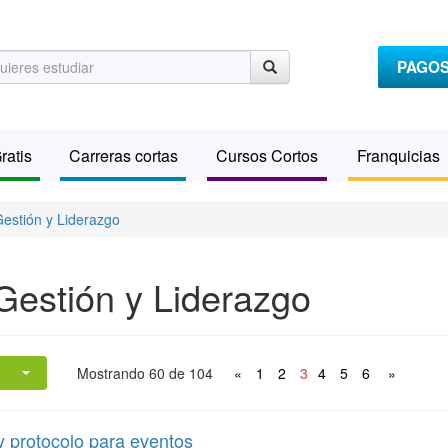
PAGO
ratis
Carreras cortas
Cursos Cortos
Franquicias
Gestión y Liderazgo
Gestión y Liderazgo
Mostrando 60 de 104
«
1
2
3
4
5
6
»
 protocolo para eventos