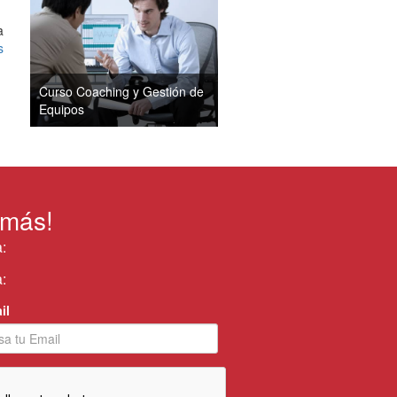
a
s
Curso Coaching y Gestión de
Equipos
 más!
:
:
il