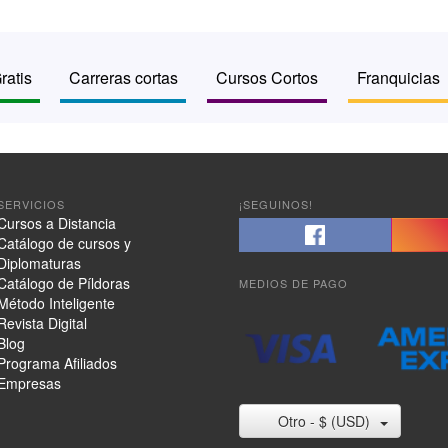
ratis
Carreras cortas
Cursos Cortos
Franquicias
SERVICIOS
¡SEGUINOS!
Cursos a Distancia
Catálogo de cursos y
Diplomaturas
Catálogo de Píldoras
MEDIOS DE PAGO
Método Inteligente
Revista Digital
Blog
Programa Afiliados
Empresas
Otro - $ (USD)