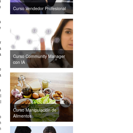
a
n
Curso Vendedor Profesional
a
e
r
a
a
Curso Community Manager
con IA
e
a
a
l
l
Curso Manipulación de
Alimentos
o
h
n