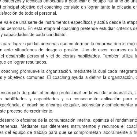
e esfuerzos y técnicas enfocadas a potenciar el equipo humano de un
rincipal objetivo del coaching consiste en lograr tanto la eficacia e
isfacción de todo el personal.
 se vale de una serie de instrumentos específicos y actúa desde la etap
e las personas. En esta etapa el coaching pretende estudiar criterios d
s y capacidades de cada candidato.
s para lograr que las personas que conforman la empresa den lo mejo
n ante situaciones de riesgo o presión. Uno de esos recursos es l
l desarrollo personal y el de ciertas habilidades. También utiliza l
ue en lograr resultados.
 coaching promueve la organización, mediante la cual cada integrant
 y objetivos comunes. El coaching ayuda a definir la organización, 
ncargada de guiar al equipo profesional en la vía del autoanálisis, l
sus habilidades y capacidades y su consecuente aplicación para e
periencia, el coach se encarga de guiar, aconsejar y complementar a
este proceso de crecimiento.
sarrollo eficiente de la comunicación interna, optimiza el rendimient
rtenencia. Mediante sus diferentes instrumentos y recursos el coac
ntes del equipo de trabajo para que se comprometan laboralmente a fi