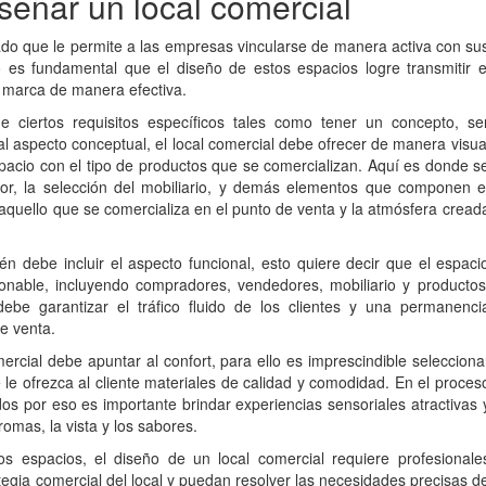
señar un local comercial
giado que le permite a las empresas vincularse de manera activa con su
o es fundamental que el diseño de estos espacios logre transmitir e
 marca de manera efectiva.
ne ciertos requisitos específicos tales como tener un concepto, se
 al aspecto conceptual, el local comercial debe ofrecer de manera visua
pacio con el tipo de productos que se comercializan. Aquí es donde s
color, la selección del mobiliario, y demás elementos que componen e
aquello que se comercializa en el punto de venta y la atmósfera cread
én debe incluir el aspecto funcional, esto quiere decir que el espaci
onable, incluyendo compradores, vendedores, mobiliario y productos
debe garantizar el tráfico fluido de los clientes y una permanenci
de venta.
mercial debe apuntar al confort, para ello es imprescindible selecciona
le ofrezca al cliente materiales de calidad y comodidad. En el proces
os por eso es importante brindar experiencias sensoriales atractivas 
omas, la vista y los sabores.
os espacios, el diseño de un local comercial requiere profesionale
egia comercial del local y puedan resolver las necesidades precisas d