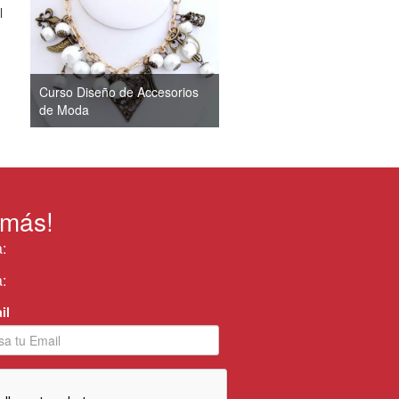
l
Curso Diseño de Accesorios
de Moda
 más!
:
:
il