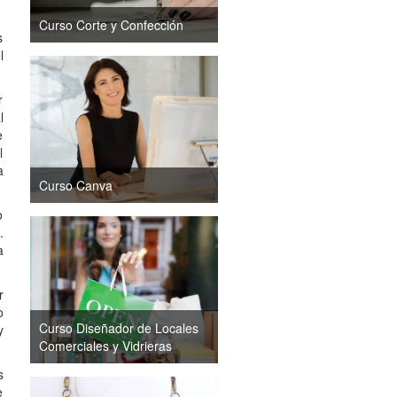
Curso Corte y Confección
s
l
r
l
e
l
a
Curso Canva
o
.
a
r
o
Curso Diseñador de Locales
y
Comerciales y Vidrieras
s
e