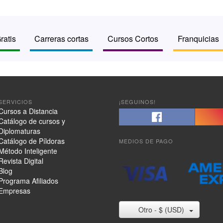
ratis
Carreras cortas
Cursos Cortos
Franquicias
SERVICIOS
¡SEGUINOS!
Cursos a Distancia
Catálogo de cursos y
Diplomaturas
Catálogo de Píldoras
MEDIOS DE PAGO
Método Inteligente
Revista Digital
Blog
Programa Afiliados
Empresas
Otro - $ (USD)