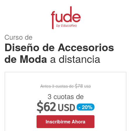
Curso de
Diseño de Accesorios
de Moda
a distancia
Antes 3 cuotas de
$
78
USD
3 cuotas de
$
62
USD
- 20%
Inscribirme Ahora