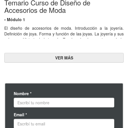
Temario Curso de Diseño de
Accesorios de Moda
• Módulo 1
El diseño de accesorios de moda. Introducción a la joyería.
Definición de joya. Forma y función de las joyas. La joyería y sus
orígenes. Historia de la joyería. Teoría sobre los comienzos de la
ornamentación y el uso de complementos. La joya hoy en día. La
joyería contemporánea.
• Módulo 2
Análisis de diferentes tipologías y accesorios de moda.
Tendencia: definición. Las tendencias en la actualidad.
Tendencias en accesorios. Tachas. Collares y pulseras. Cuellos
babero. Tendencia Boho o bohemia.
Nombre *
• Módulo 3
Materiales y herramientas necesarios para la confección de
bijouterie. Materiales principales. Herramientas principales.
Ornamentos y accesorios: metálicos, enchapados y acrílicos.
Email *
• Módulo 4