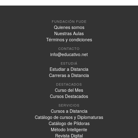
•
Miles de Alumnos en toda Latinoamérica con presencia en
4 países Argentina, Chile, México y Perú.
• Certificado digital con criptografía de 256 bits en las
transacciones de pago.
FUNDACIÓN FUDE
Quienes somos
Nuestras Aulas
Términos y condiciones
CONTACTO
info@educativo.net
ESTUDIÁ
Estudiar a Distancia
Carreras a Distancia
DESTACADOS
Curso del Mes
Cursos Destacados
SERVICIOS
Cursos a Distancia
Catálogo de cursos y Diplomaturas
Catálogo de Píldoras
Método Inteligente
Revista Digital