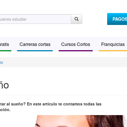
PAGO
ratis
Carreras cortas
Cursos Cortos
Franquicias
ño
ño
tar al sueño? En este artículo te contamos todas las
ación.