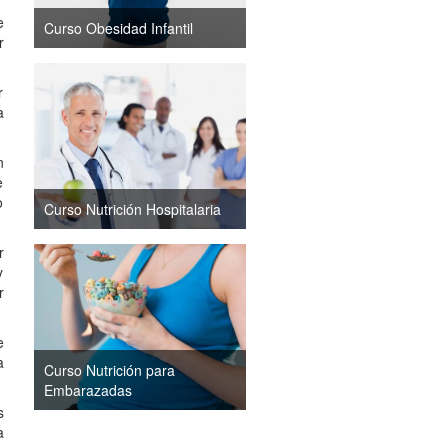
e
Curso Obesidad Infantil
r
r
a
n
e
o
Curso Nutrición Hospitalaria
r
y
r
e
a
Curso Nutrición para
Embarazadas
s
a