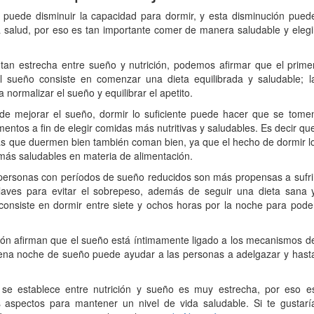
e puede disminuir la capacidad para dormir, y esta disminución pued
 salud, por eso es tan importante comer de manera saludable y elegi
 tan estrecha entre sueño y nutrición, podemos afirmar que el prime
 sueño consiste en comenzar una dieta equilibrada y saludable; l
 normalizar el sueño y equilibrar el apetito.
ede mejorar el sueño, dormir lo suficiente puede hacer que se tome
mentos a fin de elegir comidas más nutritivas y saludables. Es decir qu
s que duermen bien también coman bien, ya que el hecho de dormir l
 más saludables en materia de alimentación.
s personas con períodos de sueño reducidos son más propensas a sufri
claves para evitar el sobrepeso, además de seguir una dieta sana 
a, consiste en dormir entre siete y ochos horas por la noche para pode
ción afirman que el sueño está íntimamente ligado a los mecanismos d
buena noche de sueño puede ayudar a las personas a adelgazar y hast
se establece entre nutrición y sueño es muy estrecha, por eso e
 aspectos para mantener un nivel de vida saludable. Si te gustarí