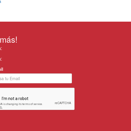
a
 más!
:
:
il