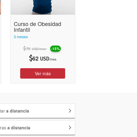
Curso de Obesidad
Infantil
3 meses
$
78
-15%
/mes
USD
$
62
USD
/mes
Ver más
iar
a distancia
eras
a distancia