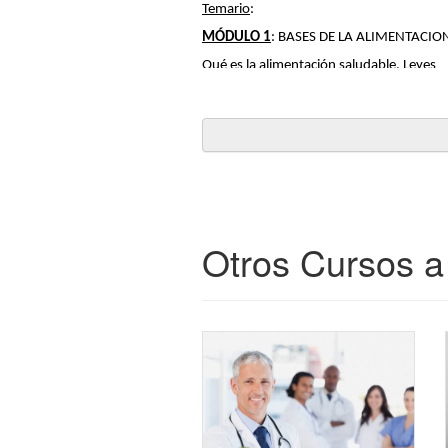
Temario
:
MÓDULO 1
: BASES DE LA ALIMENTACIO
Qué es la alimentación saludable. Leyes
Qué es una dieta equilibrada 
Grupos de alimentos 
Necesidades nutricionales del niño/a. 
Hidratación escolar
Evaluación inicial del niño/a 
Anamnesis alimentaria 
Otros Cursos a 
MÓDULO 2
: ALIMENTACIÓN ESCOLAR Y 
Consecuencias de malnutrición en niños/
Obesidad infantil. Situación actual en Ar
Patologías asociadas a la Obesidad
Actividad física. Vida sedentaria y su imp
Alimentación y emociones. Autoestima en