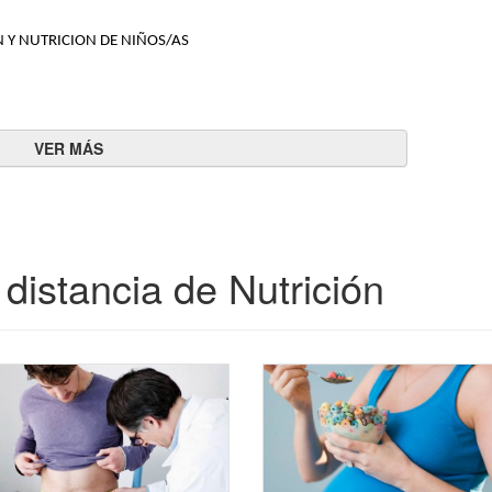
N Y NUTRICION DE NIÑOS/AS
distancia de Nutrición
FAMILIAR
as
gentina
acto 
 niños/as. 