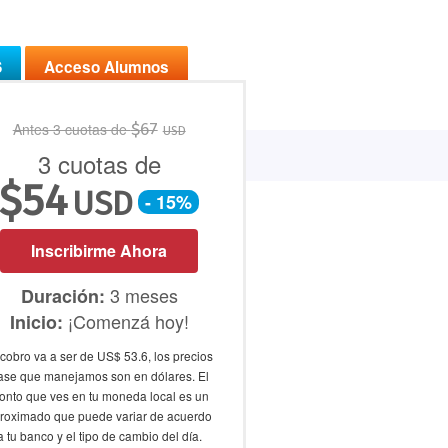
S
Acceso Alumnos
Antes 3 cuotas de
$
67
USD
Bolsa de Trabajo
Profes
3 cuotas de
$
54
USD
- 15%
Inscribirme Ahora
3 meses
Duración:
¡Comenzá hoy!
Inicio:
 cobro va a ser de US$ 53.6, los precios
ase que manejamos son en dólares. El
onto que ves en tu moneda local es un
roximado que puede variar de acuerdo
a tu banco y el tipo de cambio del día.