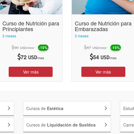
as. 
Curso de Nutrición para
Curso de Nutrición para
Principiantes
Embarazadas
entación de entornos saludables.
3 meses
3 meses
s.
$
90
$
67
-15%
-15%
/mes
/mes
USD
USD
CIO ALIMENTACIÓN Y KIOSCO SALUDABLE y ESTRATEGIAS DE 
$
72
$
54
USD
USD
/mes
/mes
ón escolares. Elaboración del menú escolar 
Ver más
Ver más
gar
Cursos de
Estética
Estud
Cursos de
Liquidación de Sueldos
Carr