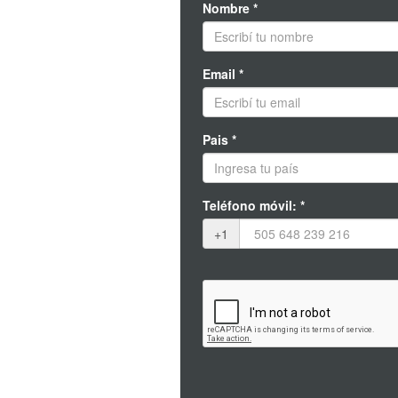
Nombre *
Email *
Pais *
Teléfono móvil: *
+1