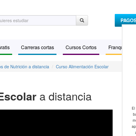
PAGO
ratis
Carreras cortas
Cursos Cortos
Franquicias
s de Nutrición a distancia
Curso Alimentación Escolar
Escolar
a distancia
El
b
m
ap