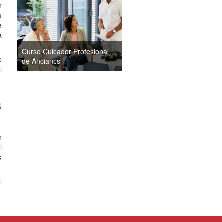
n
a
e
a
Curso Cuidador Profesional
e
de Ancianos
l
a
n
l
s
l