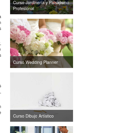
Curso Jardinería y Paisajismo
Profesional
a
n
s
,
e
s
Curso Wedding Planner
s
,
n
e
Curso Dibujo Artístico