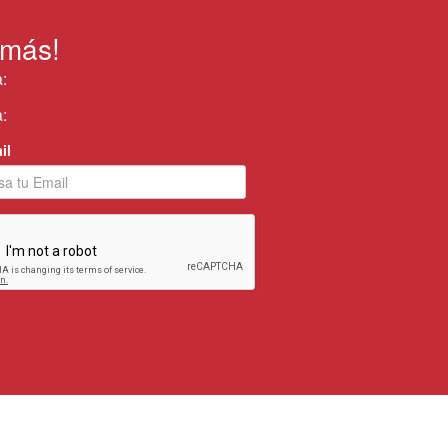
 más!
:
:
il