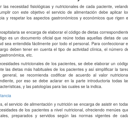
ir las necesidad fisiológicas y nutricionales de cada paciente, veland
mplir con este objetivo el servicio de alimentación debe aplicar lo
apia y respetar los aspectos gastronómicos y económicos que rigen e
 hospitalaria se encarga de elaborar el código de dietas correspondient
ódigo es un documento oficial que reúne todas aquellas dietas de us
itud sea entendida fácilmente por todo el personal. Para confeccionar e
cargo deben tener en cuenta el tipo de actividad clínica, el número d
 gastronómica, etc.
cesidades nutricionales de los pacientes, se debe elaborar un códig
 las dietas más habituales de los pacientes y así simplificar la tare
o general, se recomienda codificar de acuerdo al valor nutriciona
ndiente, por eso se debe aclarar en la parte introductoria todas la
cterísticas, y las patologías para las cuales se la indica.
 el servicio de alimentación y nutrición se encarga de asistir en toda
cesidades de los pacientes a nivel nutricional, ofreciendo menúes qu
onales, preparados y servidos según las normas vigentes de cad