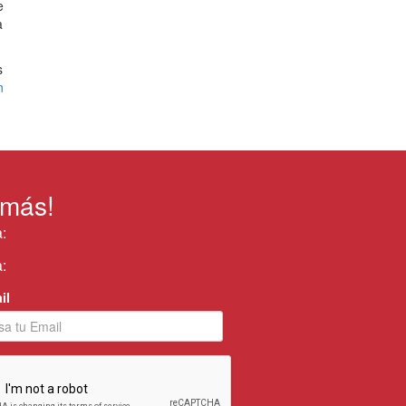
e
a
s
n
 más!
:
:
il