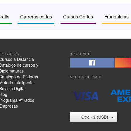
ratis
Carreras cortas
Cursos Cortos
Franquicias
SERVICIOS
¡SEGUINOS!
Cursos a Distancia
Catálogo de cursos y
Diplomaturas
Catálogo de Píldoras
MEDIOS DE PAGO
Método Inteligente
Revista Digital
Blog
Programa Afiliados
Empresas
Otro - $ (USD)