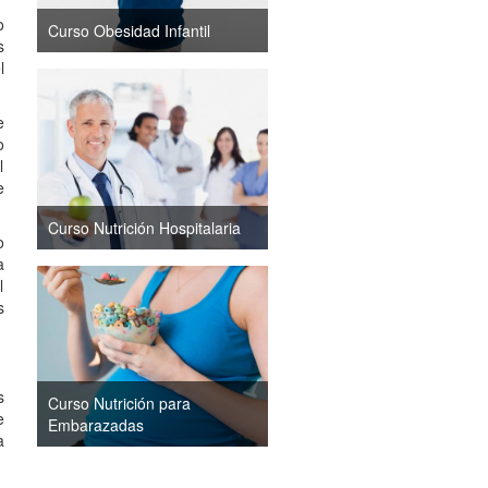
o
Curso Obesidad Infantil
s
l
e
o
l
e
Curso Nutrición Hospitalaria
o
a
l
s
s
Curso Nutrición para
e
Embarazadas
a