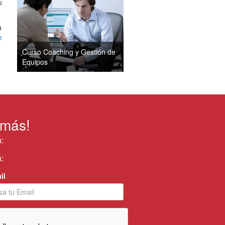
u
a
e
Curso Coaching y Gestión de
Equipos
 más!
:
:
il