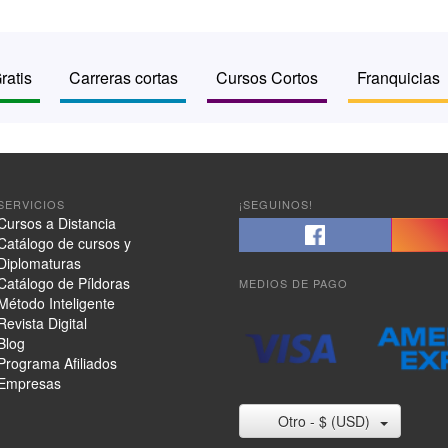
ratis
Carreras cortas
Cursos Cortos
Franquicias
SERVICIOS
¡SEGUINOS!
Cursos a Distancia
Catálogo de cursos y
Diplomaturas
Catálogo de Píldoras
MEDIOS DE PAGO
Método Inteligente
Revista Digital
Blog
Programa Afiliados
Empresas
Otro - $ (USD)