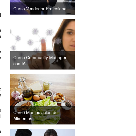
Curso Vendedor Profesional
l
a
a
e
e
Curso Community Manager
con IA
e
a
e
Curso Manipulación de
l
Alimentos
a