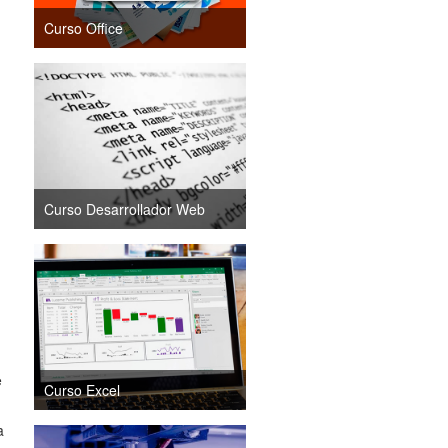
Curso Office
Curso Desarrollador Web
e
Curso Excel
a