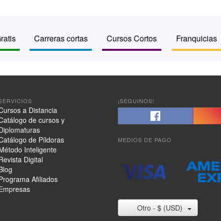
ratis
Carreras cortas
Cursos Cortos
Franquicias
SERVICIOS
¡SEGUINOS!
Cursos a Distancia
Catálogo de cursos y
Diplomaturas
Catálogo de Píldoras
MEDIOS DE PAGO
Método Inteligente
Revista Digital
Blog
Programa Afiliados
Empresas
Otro - $ (USD)