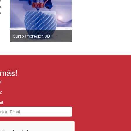
e
a
e
Curso Impresión 3D
 más!
:
:
il