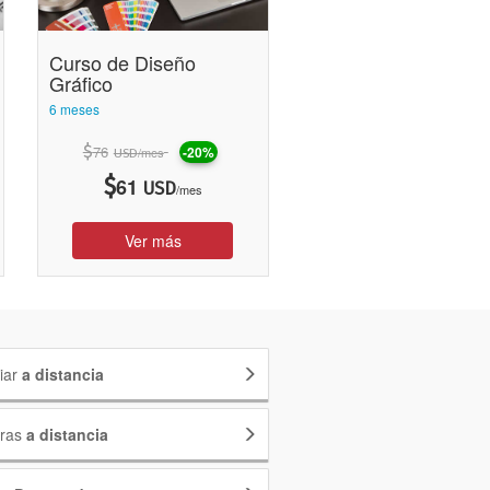
Curso de Diseño
Gráfico
6 meses
$
76
-20%
/mes
USD
$
61
USD
/mes
Ver más
iar
a distancia
eras
a distancia