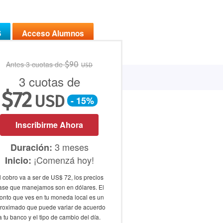
S
Acceso Alumnos
Antes 3 cuotas de
$
90
USD
Bolsa de Trabajo
Profes
3 cuotas de
$
72
USD
- 15%
Inscribirme Ahora
3 meses
Duración:
¡Comenzá hoy!
Inicio:
l cobro va a ser de US$ 72, los precios
ase que manejamos son en dólares. El
onto que ves en tu moneda local es un
roximado que puede variar de acuerdo
a tu banco y el tipo de cambio del día.