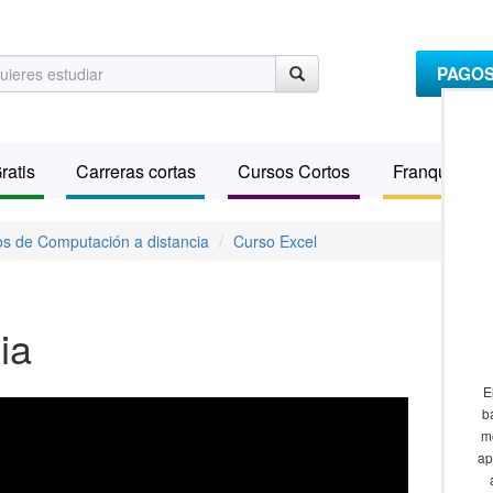
PAGO
ratis
Carreras cortas
Cursos Cortos
Franquicias
s de Computación a distancia
Curso Excel
ia
E
b
m
ap