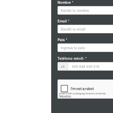
Nombre *
Email *
Pais *
Teléfono móvil: *
+1