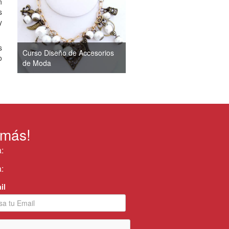
n
s
y
s
Curso Diseño de Accesorios
o
de Moda
 más!
:
:
il