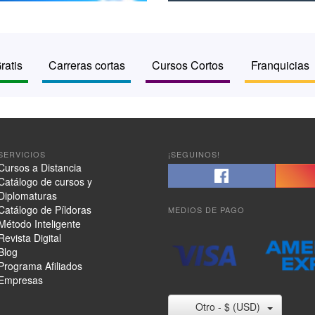
ratis
Carreras cortas
Cursos Cortos
Franquicias
SERVICIOS
¡SEGUINOS!
Cursos a Distancia
Catálogo de cursos y
Diplomaturas
Catálogo de Píldoras
MEDIOS DE PAGO
Método Inteligente
Revista Digital
Blog
Programa Afiliados
Empresas
Otro - $ (USD)