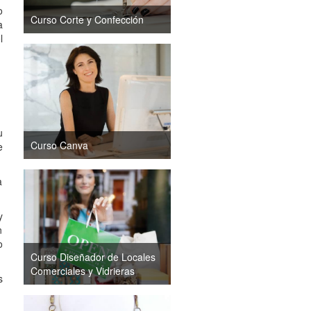
o
Curso Corte y Confección
a
l
u
Curso Canva
e
a
y
n
o
Curso Diseñador de Locales
Comerciales y Vidrieras
s