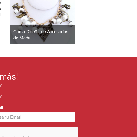
y
a
l
Curso Diseño de Accesorios
de Moda
 más!
:
:
il