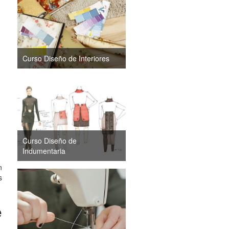
Curso Diseño de Interiores
Curso Diseño de
Indumentaria
n
s
e