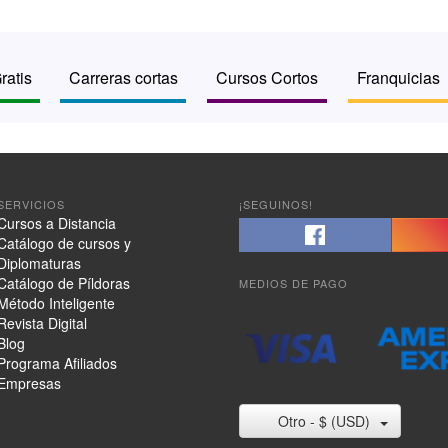
ratis
Carreras cortas
Cursos Cortos
Franquicias
SERVICIOS
¡SEGUINOS!
Cursos a Distancia
Catálogo de cursos y
Diplomaturas
Catálogo de Píldoras
MEDIOS DE PAGO
Método Inteligente
Revista Digital
Blog
Programa Afiliados
Empresas
Otro - $ (USD)