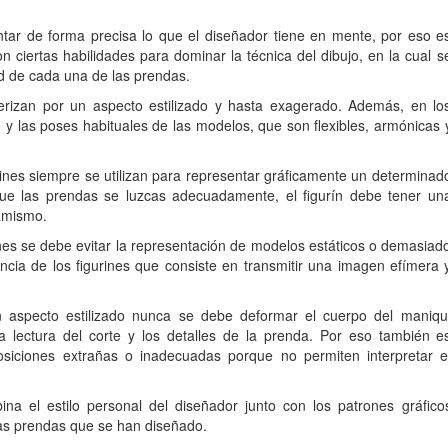
entar de forma precisa lo que el diseñador tiene en mente, por eso e
 ciertas habilidades para dominar la técnica del dibujo, en la cual s
ud de cada una de las prendas.
terizan por un aspecto estilizado y hasta exagerado. Además, en lo
o y las poses habituales de las modelos, que son flexibles, armónicas 
rines siempre se utilizan para representar gráficamente un determinad
que las prendas se luzcas adecuadamente, el figurín debe tener un
namismo.
nes se debe evitar la representación de modelos estáticos o demasiad
ncia de los figurines que consiste en transmitir una imagen efímera 
n aspecto estilizado nunca se debe deformar el cuerpo del maniqu
la lectura del corte y los detalles de la prenda. Por eso también e
posiciones extrañas o inadecuadas porque no permiten interpretar e
a el estilo personal del diseñador junto con los patrones gráfico
las prendas que se han diseñado.