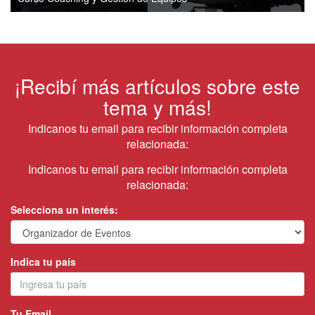
¡Recibí más artículos sobre este
tema y más!
Indicanos tu email para recibir información completa
relacionada:
Indicanos tu email para recibir información completa
relacionada:
Selecciona un interés:
Indica tu país
Tu Email