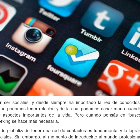
r ser sociales, y desde siempre ha importado la red de conocidos
que podamos tener relación y de la cual podamos echar mano cuand
r aspectos importantes de la vida. Pero cuando pensás en “busc
orking se hace más necesaria.
undo globalizado tener una red de contactos es fundamental y lo lográ
ciales. Sin embargo, al momento de introducirte al mundo profesiona