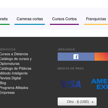
ratis
Carreras cortas
Cursos Cortos
Franquicias
SERVICIOS
¡SEGUINOS!
Cursos a Distancia
Catálogo de cursos y
Diplomaturas
Catálogo de Píldoras
MEDIOS DE PAGO
Método Inteligente
Revista Digital
Blog
Programa Afiliados
Empresas
Otro - $ (USD)