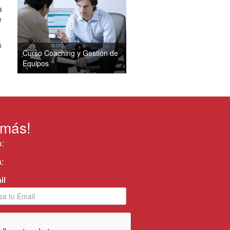
a
e
s
Curso Coaching y Gestión de
Equipos
 más!
:
:
il