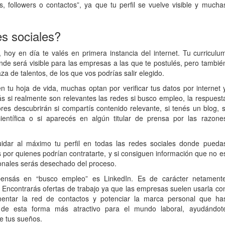
, followers o contactos”, ya que tu perfil se vuelve visible y mucha
s sociales?
hoy en día te valés en primera instancia del internet. Tu curriculu
nde será visible para las empresas a las que te postulés, pero tambié
a de talentos, de los que vos podrías salir elegido.
 tu hoja de vida, muchas optan por verificar tus datos por internet 
ás si realmente son relevantes las redes si busco empleo, la respuest
s descubrirán si compartís contenido relevante, si tenés un blog, s
ientífica o si aparecés en algún titular de prensa por las razone
idar al máximo tu perfil en todas las redes sociales donde pueda
 por quienes podrían contratarte, y si consiguen información que no e
onales serás desechado del proceso.
 pensás en “busco empleo” es LinkedIn. Es de carácter netament
al. Encontrarás ofertas de trabajo ya que las empresas suelen usarla co
entar la red de contactos y potenciar la marca personal que ha
o de esta forma más atractivo para el mundo laboral, ayudándot
de tus sueños.