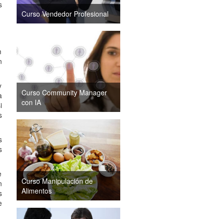
s
Curso Vendedor Profesional
m
n
y
Curso Community Manager
a
con IA
i
s
s
s
e
Curso Manipulación de
n
Alimentos
s
e