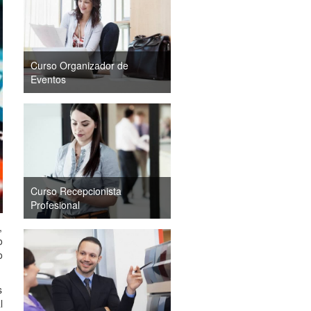
Curso Organizador de
Eventos
Curso Recepcionista
Profesional
,
o
o
s
l