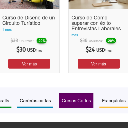
Curso de Diseño de un
Curso de Cómo
Circuito Turístico
superar con éxito
Entrevistas Laborales
1 mes
mes
$
38
$
30
-20%
-20%
/mes
/mes
USD
USD
$
30
$
24
USD
USD
/mes
/mes
Ver más
Ver más
ratis
Carreras cortas
Cursos Cortos
Franquicias