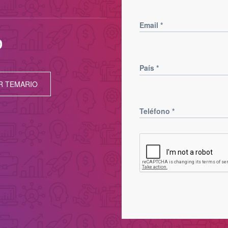
Email
*
D
País
*
R TEMARIO
Teléfono
*