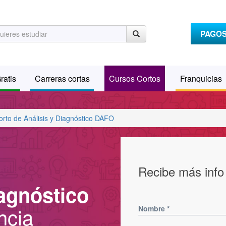
PAGO
ratis
Carreras cortas
Cursos Cortos
Franquicias
orto de Análisis y Diagnóstico DAFO
Recibe más info
iagnóstico
ncia
Nombre
*