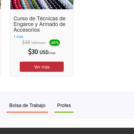
Curso de Técnicas de
Engarce y Armado de
Accesorios
1 mes
$
38
-20%
/mes
USD
$
30
USD
/mes
Ver más
Bolsa de Trabajo
Profes