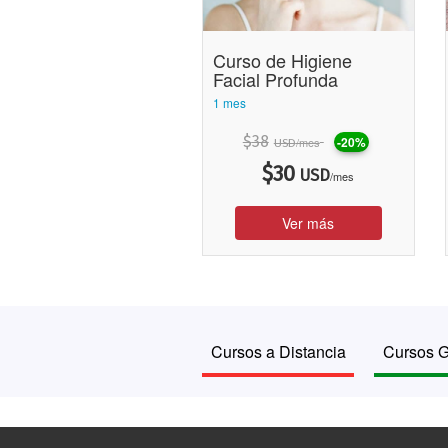
Curso de Higiene
Facial Profunda
1 mes
$
38
-20%
/mes
USD
$
30
USD
/mes
Ver más
Cursos a Distancia
Cursos G