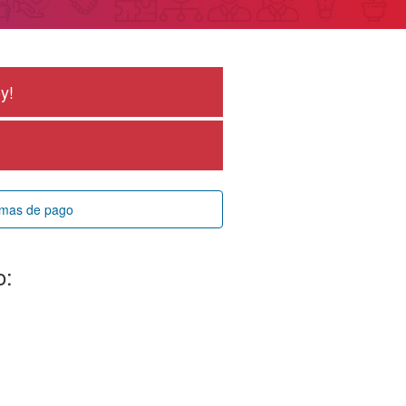
y!
rmas de pago
o: