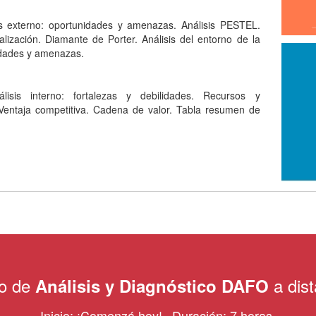
is externo: oportunidades y amenazas. Análisis PESTEL.
lización. Diamante de Porter. Análisis del entorno de la
dades y amenazas.
lisis interno: fortalezas y debilidades. Recursos y
 Ventaja competitiva. Cadena de valor. Tabla resumen de
o de
a dist
Análisis y Diagnóstico DAFO
Inicio: ¡Comenzá hoy!
Duración: 7 horas