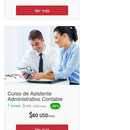
Ver más
Curso de Asistente
Administrativo Contable
7 meses
$
100
-20%
/mes
USD
$
80
USD
/mes
Ver más