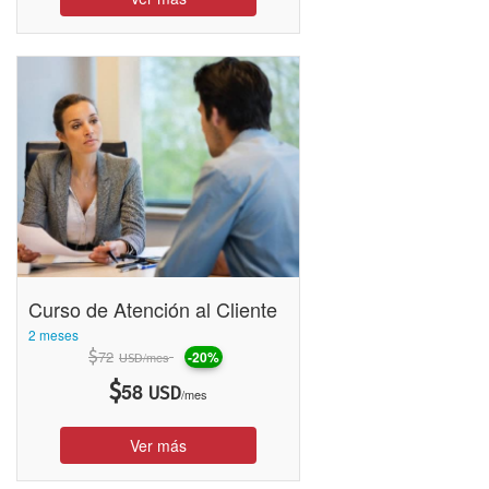
Curso de Atención al Cliente
2 meses
$
72
-20%
/mes
USD
$
58
USD
/mes
Ver más