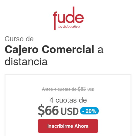
Curso de
Cajero Comercial
a
distancia
Antes 4 cuotas de
$
83
USD
4 cuotas de
$
66
USD
- 20%
Inscribirme Ahora