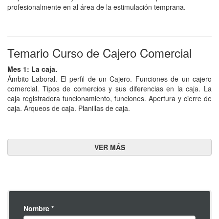
profesionalmente en al área de la estimulación temprana.
Temario Curso de Cajero Comercial
Mes 1: La caja.
Ámbito Laboral. El perfil de un Cajero. Funciones de un cajero
comercial. Tipos de comercios y sus diferencias en la caja. La
caja registradora funcionamiento, funciones. Apertura y cierre de
caja. Arqueos de caja. Planillas de caja.
Mes 2: Documentos, bancos y tarjetas.
Formación tributaria. Factura C, Factura B. Ticket, Factura A.
Como calcular el IVA:. Controladores fiscales. AFIP. Nota de
pedido, Nota de ventas. Remito. Concepto Nota de débito y Nota
de crédito. Bancos: Operaciones que realiza un banco. Cheque,
Pagaré.
Mes 3: Atención al cliente.
Tipos de clientes. Tipos de comunicación y canales. Reglas de la
buena atención desde la caja, Actitud positiva y negativa. El costo
Nombre *
de un mal servicio y el manejo de quejas. Saludos y despedidas.