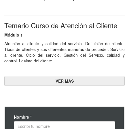
Temario Curso de Atención al Cliente
Módulo 1
Atención al cliente y calidad del servicio. Definición de cliente.
Tipos de clientes y sus diferentes maneras de proceder. Servicio
al cliente. Ciclo del servicio. Gestión del Servicio, calidad y
control. Lealtad del cliente.
Módulo 2
El proceso de atención al cliente. Fidelización de clientes.
Estrategia de fidelización. Marketing relacional. Customer
relationship management (CRM). Análisis de inconvenientes.
Análisis caso real.
Módulo 3
Comunicación y atención al cliente. El proceso de la
Nombre *
comunicación. Tipos de comunicación. La comunicación de las
organizaciones. Las habilidades básicas de la comunicación.