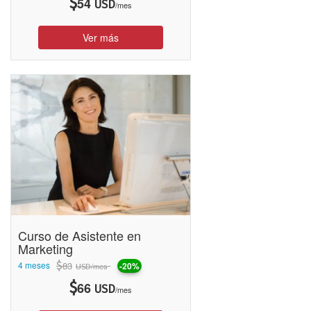
$
54
USD
/mes
recursos tecnológicos y pedagógicos que permiten fomentar la
interacción tanto entre los participantes del curso, como entre los
alumnos y tutores. Además, el uso de diversas herramientas
Ver más
digitales facilita la comprensión de los contenidos teóricos y
prácticos del curso.
Nuestro modelo educativo basado en la
educación a distancia
, le
permite al alumno acceder a una formación profesional
simplemente a través de una computadora con acceso a Internet.
De este modo, al igualar las oportunidades de acceso a la
educación, intentamos democratizar la formación académica y
enriquecer el perfil laboral de los alumnos.
Los
cursos online
, a través de su modelo educativo y sus
diversas herramientas, permiten estimular la participación de los
alumnos en un Campus Virtual donde no existen barreras
geográficas. Es así como el proceso formativo se transfiere de
Curso de Asistente en
manera uniforme y el conocimiento se propaga a todas partes del
Marketing
mundo.
4 meses
$
83
-20%
/mes
USD
$
66
USD
/mes