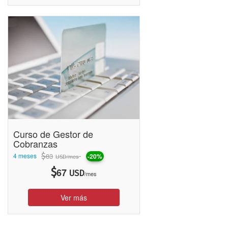
Enseñanza
•
Más de 200
Cursos Online
.
• Atención Online 7 días de la semana.
•
Miles de Alumnos en toda Latinoamérica con presencia en
4 países Argentina, Chile, México y Perú.
• Certificado digital con criptografía de 256 bits en las
transacciones de pago.
Curso de Gestor de
Cobranzas
4 meses
$
83
-20%
/mes
USD
$
67
USD
/mes
Ver más