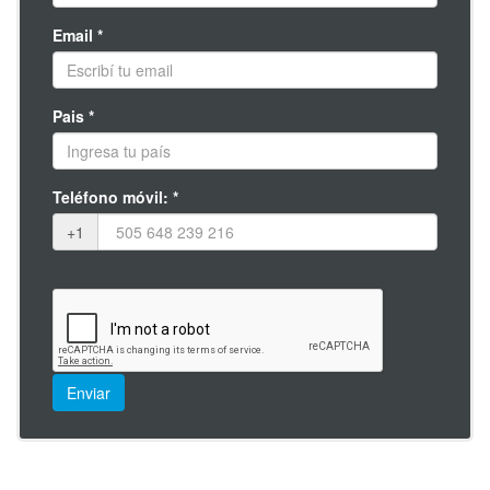
Cómo administrar la comunicación dentro de las organizaciones.
La empatía. Escucha activa. Comunicación no verbal.
Email *
Comunicación telefónica. Manejo de quejas y reclamos. Manejo
del estrés.
Módulo 4
Pais *
Telemarketing y entornos virtuales. Concepto de telemarketing.
Evolución del telemarketing. Aplicaciones del telemarketing.
Campaña de telemarketing. Puntos fuertes y puntos débiles del
Teléfono móvil: *
telemarketing. La campaña de ventas. Internet y marketing.
Promoción exitosa de un sitio web. Publicidad en Internet. La
+1
atención del cliente en entornos virtuales. Los derechos del
cliente. Legislación.
Objetivos Curso de Atención al Cliente
Brindar herramientas ligadas a un componente crucial en el
mundo de las empresas
actual, que es la atención al cliente. Como tal es un factor
decisivo a la hora de
determinar el éxito de una empresa de cualquier tamaño o