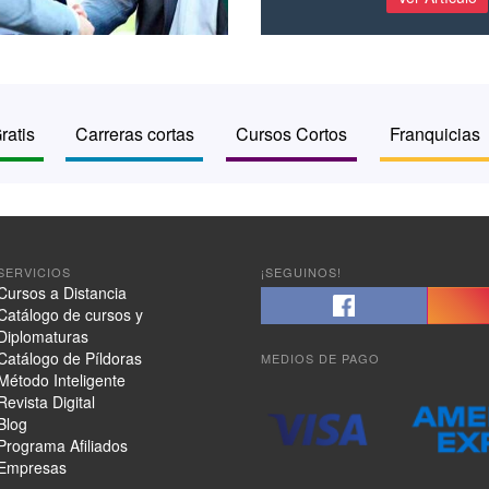
ratis
Carreras cortas
Cursos Cortos
Franquicias
SERVICIOS
¡SEGUINOS!
Cursos a Distancia
Catálogo de cursos y
Diplomaturas
Catálogo de Píldoras
MEDIOS DE PAGO
Método Inteligente
Revista Digital
Blog
Programa Afiliados
Empresas