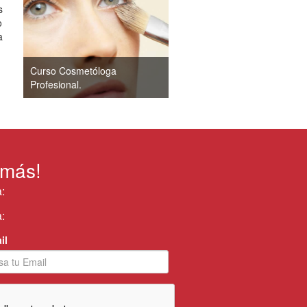
s
o
a
Curso Cosmetóloga
Profesional.
 más!
:
:
il