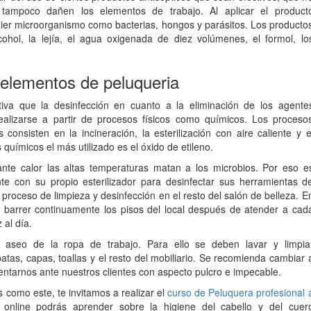
ampoco dañen los elementos de trabajo. Al aplicar el product
uier microorganismo como bacterias, hongos y parásitos. Los producto
cohol, la lejía, el agua oxigenada de diez volúmenes, el formol, lo
s elementos de peluqueria
ctiva que la desinfección en cuanto a la eliminación de los agente
realizarse a partir de procesos físicos como químicos. Los proceso
s consisten en la incineración, la esterilización con aire caliente y e
químicos el más utilizado es el óxido de etileno.
ante calor las altas temperaturas matan a los microbios. Por eso e
te con su propio esterilizador para desinfectar sus herramientas d
proceso de limpieza y desinfección en el resto del salón de belleza. E
e barrer continuamente los pisos del local después de atender a cad
 al día.
 aseo de la ropa de trabajo. Para ello se deben lavar y limpia
s, capas, toallas y el resto del mobiliario. Se recomienda cambiar 
sentarnos ante nuestros clientes con aspecto pulcro e impecable.
como este, te invitamos a realizar el
curso de Peluquera profesional 
online podrás aprender sobre la higiene del cabello y del cuer