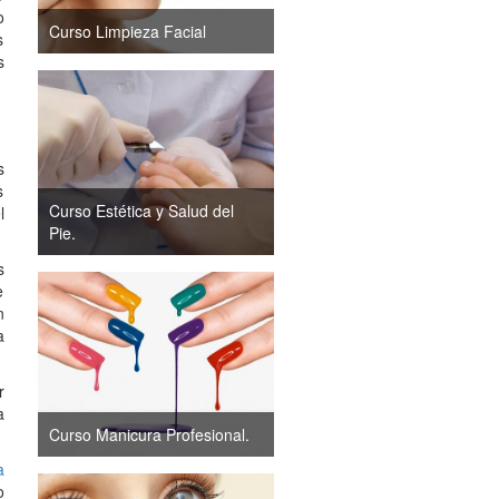
o
Curso Limpieza Facial
s
s
s
s
Curso Estética y Salud del
l
Pie.
s
e
n
a
r
a
Curso Manicura Profesional.
a
o