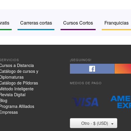
ratis
Carreras cortas
Cursos Cortos
Franquicias
SERVICIOS
¡SEGUINOS!
Cursos a Distancia
Catálogo de cursos y
Diplomaturas
Catálogo de Píldoras
MEDIOS DE PAGO
Método Inteligente
Revista Digital
Blog
Programa Afiliados
Empresas
Otro - $ (USD)