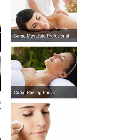
Curso Masajista Profesional
Curso Peeling Facial
n
y
o