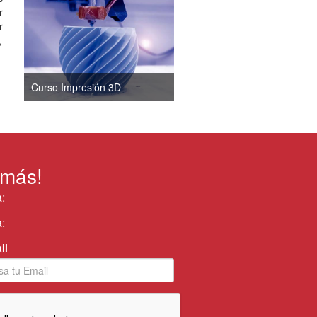
r
r
,
Curso Impresión 3D
 más!
:
:
il