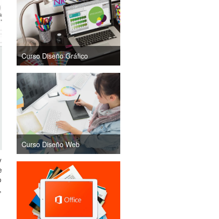
Curso Diseño Gráfico
Curso Diseño Web
y
e
o
,