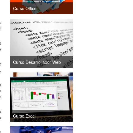
Curso Office
s
r
s
y
Curso Desarrollador Web
r
,
s
s
s
o
Curso Excel
e
s