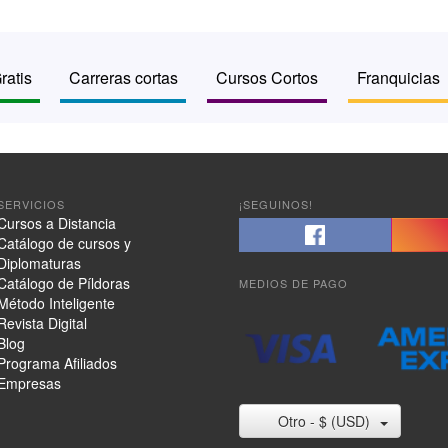
ratis
Carreras cortas
Cursos Cortos
Franquicias
SERVICIOS
¡SEGUINOS!
Cursos a Distancia
Catálogo de cursos y
Diplomaturas
Catálogo de Píldoras
MEDIOS DE PAGO
Método Inteligente
Revista Digital
Blog
Programa Afiliados
Empresas
Otro - $ (USD)