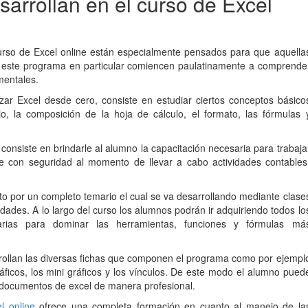
arrollan en el curso de Excel
urso de Excel online están especialmente pensados para que aquella
n este programa en particular comiencen paulatinamente a comprende
mentales.
zar Excel desde cero, consiste en estudiar ciertos conceptos básico
o, la composición de la hoja de cálculo, el formato, las fórmulas 
l consiste en brindarle al alumno la capacitación necesaria para trabaja
se con seguridad al momento de llevar a cabo actividades contables
to por un completo temario el cual se va desarrollando mediante clase
idades. A lo largo del curso los alumnos podrán ir adquiriendo todos lo
arias para dominar las herramientas, funciones y fórmulas má
rollan las diversas fichas que componen el programa como por ejempl
gráficos, los mini gráficos y los vínculos. De este modo el alumno pued
r documentos de excel de manera profesional.
l online
ofrece una completa formación en cuanto al manejo de la