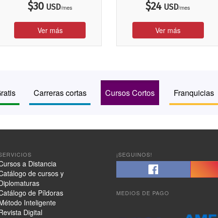
$
30
$
24
USD
USD
/mes
/mes
Ver más
Ver más
ratis
Carreras cortas
Cursos Cortos
Franquicias
SERVICIOS
¡SEGUINOS!
Cursos a Distancia
Catálogo de cursos y
Diplomaturas
Catálogo de Píldoras
MEDIOS DE PAGO
Método Inteligente
Revista Digital