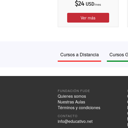
$
24
USD
/mes
Ver más
Cursos a Distancia
Cursos G
FUNDACIÓN FUDE
Quienes somos
Nuestras Aulas
Términos y condiciones
CONTACTO
info@educativo.net