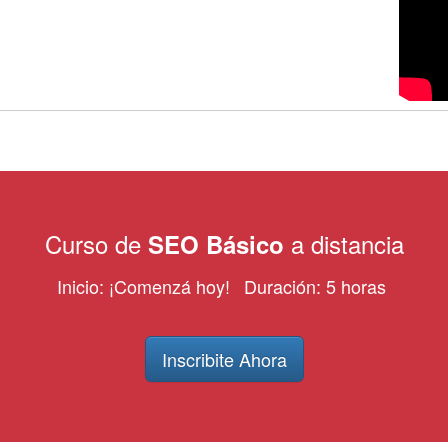
Curso de
a distancia
SEO Básico
Inicio: ¡Comenzá hoy!
Duración: 5 horas
Inscribite Ahora