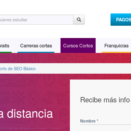
PAGO
ratis
Carreras cortas
Cursos Cortos
Franquicias
orto de SEO Básico
Recibe más info
 distancia
Nombre
*