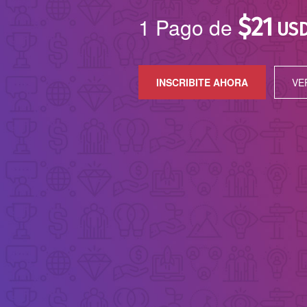
1 Pago de
$
21
US
INSCRIBITE AHORA
VE