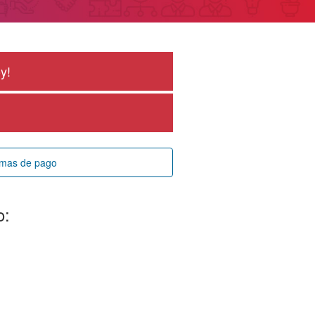
y!
rmas de pago
o: