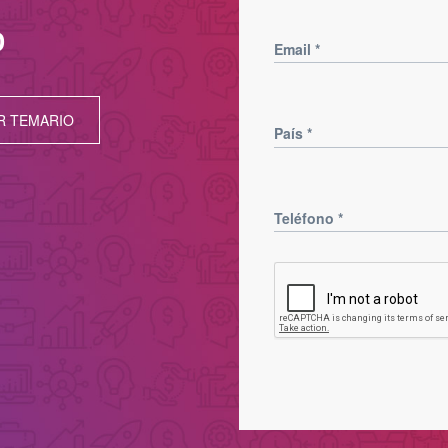
D
Email
*
R TEMARIO
País
*
Teléfono
*