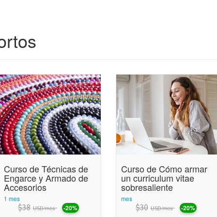
ortos
Curso de Técnicas de
Curso de Cómo armar
Engarce y Armado de
un curriculum vitae
Accesorios
sobresaliente
1 mes
mes
$
38
$
30
-20%
-20%
/mes
/mes
USD
USD