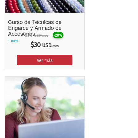
Curso de Técnicas de
Engarce y Armado de
Accesorios
$
38
-20%
/mes
USD
1 mes
$
30
USD
/mes
Ver más