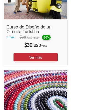
Curso de Diseño de un
Circuito Turístico
1 mes
$
38
-20%
/mes
USD
$
30
USD
/mes
Ver más