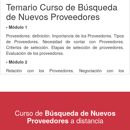
Temario Curso de Búsqueda
de Nuevos Proveedores
• Módulo 1
Proveedores: definición. Importancia de los Proveedores. Tipos
de Proveedores. Necesidad de contar con Proveedores.
Criterios de selección. Etapas de selección de proveedores.
Evaluación de los proveedores.
• Módulo 2
Relación con los Proveedores. Negociación con los
proveedores. Importancia. Método Harvard. Pautas. Errores
comunes.
• Módulo 3
El Mercado y su Análisis. ¿Qué es el análisis de mercado?
Importancia del Análisis de Mercado. Proceso de Segmentación
Curso de
Búsqueda de Nuevos
de Mercados. Pasos para realizar un Estudio de Mercado.
a distancia
Proveedores