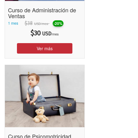
Curso de Administración de
Ventas
1 mes
$
38
-20%
/mes
USD
$
30
USD
/mes
Ver más
Curso de Psicomotricidad