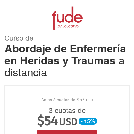
Curso de
Abordaje de Enfermería
en Heridas y Traumas
a
distancia
Antes 3 cuotas de
$
67
USD
3 cuotas de
$
54
USD
- 15%