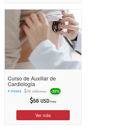
• Newsletters para cada área de enseñanza
•
Índice de Satisfacción de más del 98%.
• Índice de Alumnos que consideran el material educativo bueno
y/o muy bueno del 92%
• Carga horaria de 15 a 240 hs en Cursos en múltiples Áreas de
Enseñanza
•
Más de 200
Cursos Online
.
• Atención Online 7 días de la semana.
•
Miles de Alumnos en toda Latinoamérica con presencia en
4 países Argentina, Chile, México y Perú.
• Certificado digital con criptografía de 256 bits en las
transacciones de pago.
Curso de Auxiliar de
Cardiología
4 meses
$
72
-20%
/mes
USD
$
58
USD
/mes
Ver más