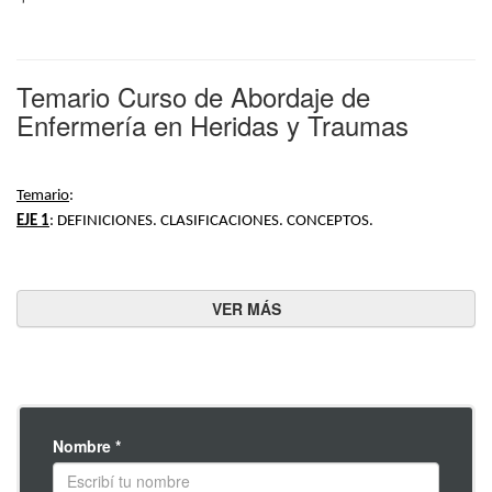
Temario Curso de Abordaje de
Enfermería en Heridas y Traumas
Temario
:
EJE 1
: DEFINICIONES. CLASIFICACIONES. CONCEPTOS. 
1.1 Traumas. Definición. Clasificación.
1.2 Heridas: Clasificaciones y definiciones.
1.3 Ilustraciones de cada tipo de herida.
EJE 2
: CICATRIZACIÓN DE HERIDAS.
2.1 Fisiología de la cicatrización.
2.2 Factores que afectan a la cicatrización de heridas.
Nombre *
2.3 Infección.