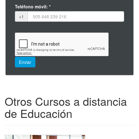
Eje 12: 
Dormir bien: "Programa para la mejora del Sueño"
Teléfono móvil: *
Eje 13
: El Estrés y el Sueño
+1
Eje 14: 
La Ansiedad y el Sueño
Eje 15: 
Consejos Generales para un Buen Dormir
Eje 16: 
Curiosidades acerca del Dormir
Objetivos Curso de Psicología y
Trastornos del Sueño
El curso tiene como objetivo explicar cómo se relacionan 
Otros Cursos a distancia
los trastornos del sueño y la relación que tiene con las funciones 
de Educación
cognitivas; los posibles tratamientos y cómo lograr un “buen 
dormir” a partir de consejos y recomendaciones.
Por otro lado, se analizará qué sucede con el sueño en la 