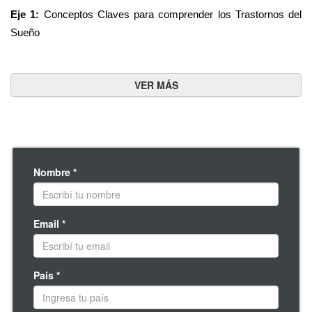
Eje 1: 
Conceptos Claves para comprender los Trastornos del 
Sueño 
Eje 2: 
Organización Funcional & Disfuncional del Sueño
Eje 3: 
Trastornos del Sueño: ¿qué son y cuáles son sus 
consecuencias?
Eje 4: 
Métodos Diagnósticos para el Estudio de los Trastornos 
del Sueño
Eje 5: 
Clasificación de los Trastornos del Sueño – CIE 10
Eje 6: 
DSM IV - Criterios Diagnósticos de los Trastornos 
Nombre *
Mentales: “Trastornos del Sueño”
Eje 7: 
Trastornos del Sueño en Niños y Adolescentes
Eje 8: 
Los Trastornos del Sueño y su compleja relación con las 
Email *
Funciones Cognitivas
Eje 9: 
Modificaciones del Sueño en el Envejecimiento
Eje 10: 
Tratamiento de los Trastornos del Sueño
Pais *
Eje 11: 
Guía de Práctica Clínica para el Manejo de Pacientes 
con Insomnio en Atención Primaria