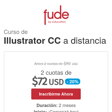
Curso de
Illustrator CC
a distancia
Antes 2 cuotas de
$
90
USD
2 cuotas de
$
72
USD
- 20%
Inscribirme Ahora
2 meses
Duración:
¡Comenzá hoy!
Inicio: