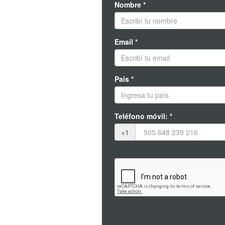
Nombre *
Email *
Pais *
Teléfono móvil: *
+1