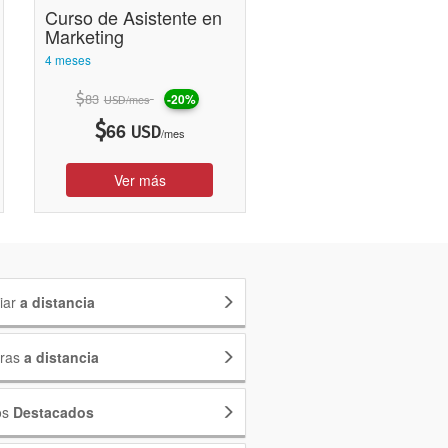
Curso de Asistente en
Marketing
4 meses
$
83
-20%
/mes
USD
$
66
USD
/mes
Ver más
iar
a distancia
eras
a distancia
os
Destacados