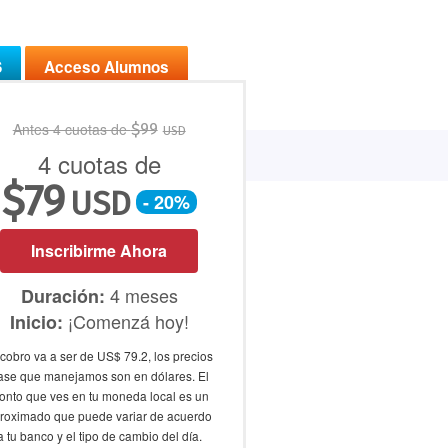
S
Acceso Alumnos
Antes 4 cuotas de
$
99
USD
Bolsa de Trabajo
Profes
4 cuotas de
$
79
USD
- 20%
Inscribirme Ahora
4 meses
Duración:
¡Comenzá hoy!
Inicio:
 cobro va a ser de US$ 79.2, los precios
ase que manejamos son en dólares. El
onto que ves en tu moneda local es un
roximado que puede variar de acuerdo
a tu banco y el tipo de cambio del día.