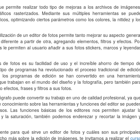
e permite realizar todo tipo de mejoras a los archivos de imágenes
ráficos rasterizados. Mediante sus múltiples herramientas se pued
ficos, optimizando ciertos parámetros como los colores, la nitidez y lo
ilización de un editor de fotos permite tanto mejorar su aspecto genera
ferente a partir de otra, agregando elementos, filtros y efectos. Po
le permiten al usuario añadir a sus fotos stickers, marcos y leyenda
s de fotos es su facilidad de uso y el increíble ahorro de tiempo d
e tipo de programas ha revolucionado el proceso tradicional de edició
o, los programas de edición se han convertido en una herramient
que trabajan en el mundo del diseño y la fotografía, pero también par
efectos, frases y filtros a sus fotos.
tógrafo puede convertir su trabajo en uno de calidad profesional, ya qu
e conocimiento sobre las herramientas y funciones del editor se puede
sos. Las funciones básicas de los editores nos permiten ajustar l
s y la saturación, también podemos enderezar y recortar la imágen 
te para qué sirve un editor de fotos y cuáles son sus principale
ucho más sobre la edición de imágenes, te invitamos a realizar el
curs