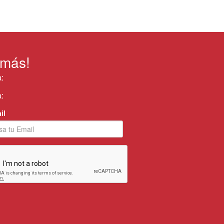
 más!
:
:
il